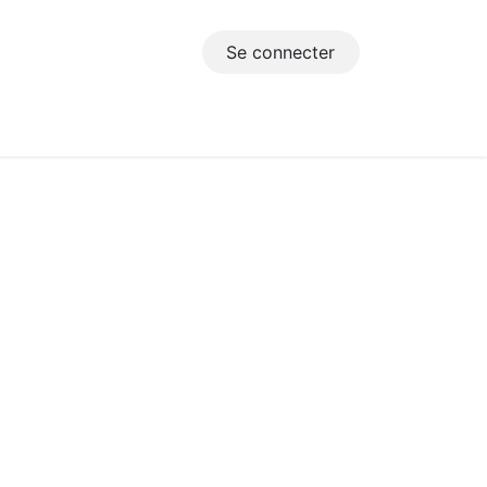
Se connecter
s utiles
Dépôt de document