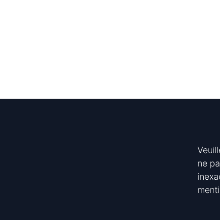
Veuil
ne pa
inexa
menti